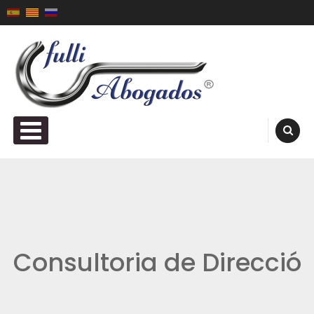
Skip to content
Fulli Abogados ®
PRIMARY MENU
Consultoria de Direcció