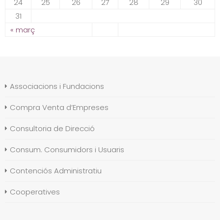
24
25
26
27
28
29
30
31
« març
Associacions i Fundacions
Compra Venta d’Empreses
Consultoria de Direcció
Consum. Consumidors i Usuaris
Contenciós Administratiu
Cooperatives