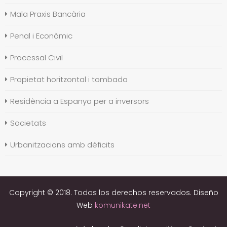
Mala Praxis Bancària
Penal i Econòmic
Processal Civil
Propietat horitzontal i tombada
Residència a Espanya per a inversors
Societats
Urbanitzacions amb dèficits
Copyright © 2018. Todos los derechos reservados. Diseño
Web
komunikate.net