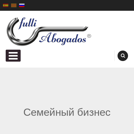
Skip to content
Fulli Abogados ®
PRIMARY MENU
Семейный бизнес