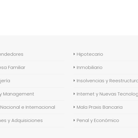
endedores
Hipotecario
sa Familiar
Inmobiliario
jería
Insolvencias y Reestructur
ity Management
Internet y Nuevas Tecnolo
 Nacional e Internacional
Mala Praxis Bancaria
nes y Adquisiciones
Penal y Económico