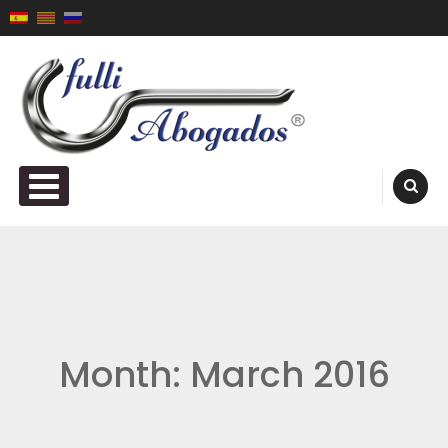
Skip to content
Fulli Abogados ®
PRIMARY MENU
Month:
March 2016